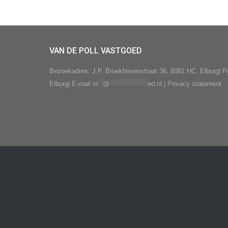
VAN DE POLL VASTGOED
Bezoekadres: J.P. Broekhovenstraat 36, 8081 HC, Elburg| P
Elburg| E-mail
in
**
@
***************
ed.nl
|
Privacy statement