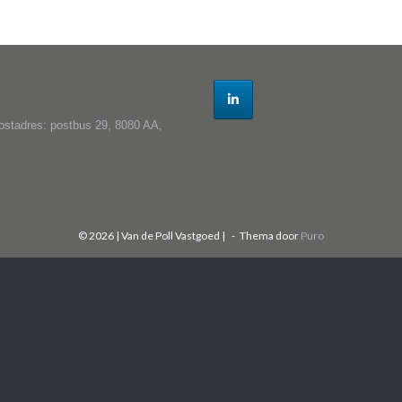
ostadres: postbus 29, 8080 AA,
© 2026 | Van de Poll Vastgoed |
Thema door
Puro