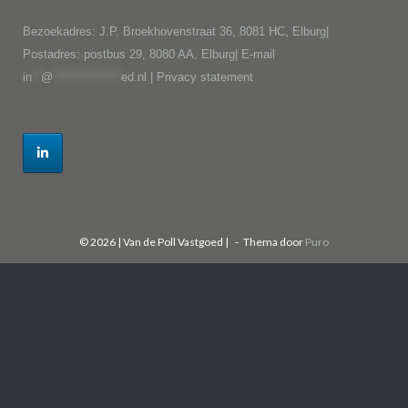
Bezoekadres: J.P. Broekhovenstraat 36, 8081 HC, Elburg|
Postadres: postbus 29, 8080 AA, Elburg| E-mail
in
**
@
***************
ed.nl
|
Privacy statement
© 2026 | Van de Poll Vastgoed |
Thema door
Puro