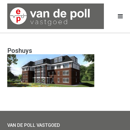
Ga
naar
de
inhoud
Poshuys
VAN DE POLL VASTGOED