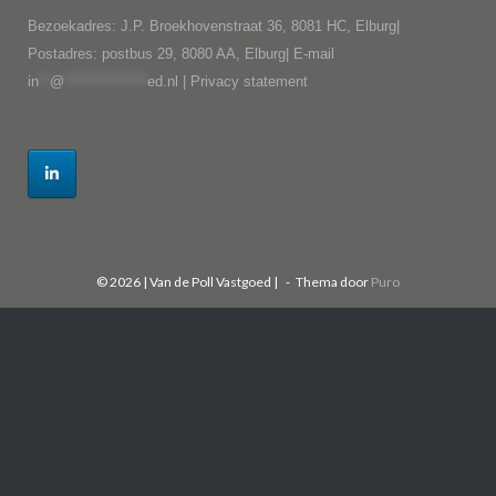
Bezoekadres: J.P. Broekhovenstraat 36, 8081 HC, Elburg|
Postadres: postbus 29, 8080 AA, Elburg| E-mail
in
**
@
***************
ed.nl
|
Privacy statement
© 2026 | Van de Poll Vastgoed |
Thema door
Puro